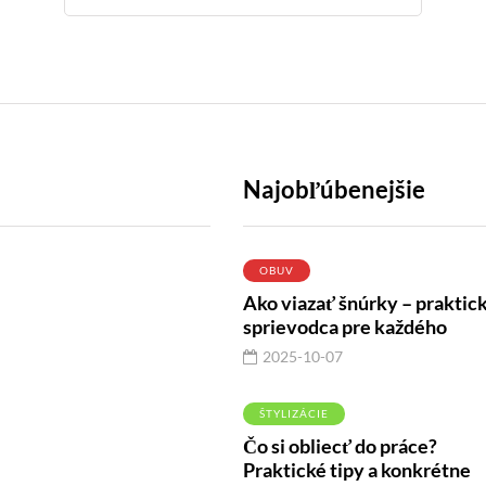
Najobľúbenejšie
OBUV
Ako viazať šnúrky – praktic
sprievodca pre každého
2025-10-07
ŠTYLIZÁCIE
TERIKA A VZŤAHY
VLASY
Čo si obliecť do práce?
Praktické tipy a konkrétne