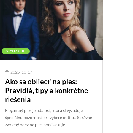
ŠTYLIZÁCIE
2025-10-17
Ako sa obliecť na ples:
Pravidlá, tipy a konkrétne
riešenia
Elegantný ples je udalosť, ktorá si vyžaduje
špeciálnu pozornosť pri výbere outfitu. Správne
zvolený odev na ples podčiarkuje…