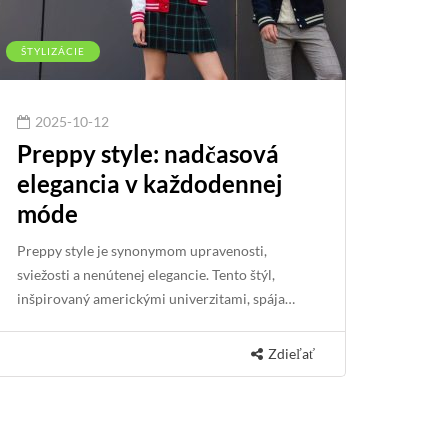
ŠTYLIZÁCIE
2025-10-12
Preppy style: nadčasová
elegancia v každodennej
móde
Preppy style je synonymom upravenosti,
sviežosti a nenútenej elegancie. Tento štýl,
inšpirovaný americkými univerzitami, spája…
Zdieľať