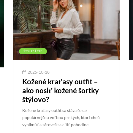
ŠTYLIZÁCIE
2025-10-18
Kožené kraťasy outfit –
ako nosiť kožené šortky
štýlovo?
Kožené kraťasy outfit sa stáva čoraz
populárnejšou voľbou pre tých, ktorí chcú
vyniknúť a zároveň sa cítiť pohodlne.