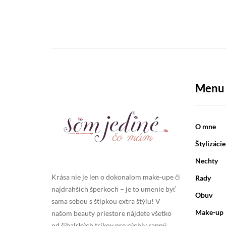
Menu
O mne
Štylizácie
Nechty
Krása nie je len o dokonalom make-upe či
Rady
najdrahších šperkoch – je to umenie byť
Obuv
EZO
sama sebou s štipkou extra štýlu! V
Make-up
našom beauty priestore nájdete všetko
od šibalských trikov pre rýchly ranný