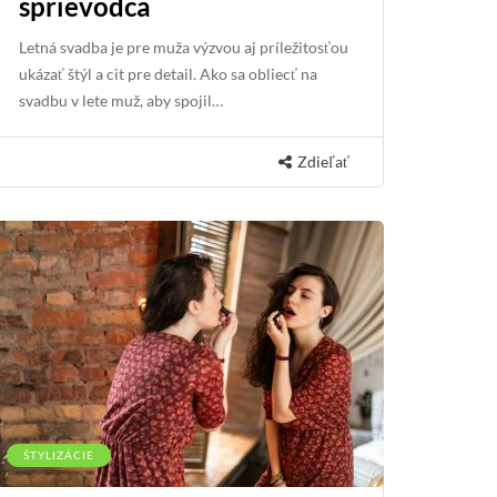
sprievodca
Letná svadba je pre muža výzvou aj príležitosťou
ukázať štýl a cit pre detail. Ako sa obliecť na
svadbu v lete muž, aby spojil…
Zdieľať
ŠTYLIZÁCIE