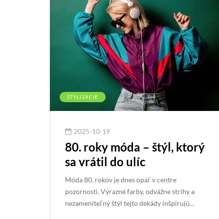
ŠTYLIZÁCIE
2025-10-19
80. roky móda – štýl, ktorý
sa vrátil do ulíc
Móda 80. rokov je dnes opäť v centre
pozornosti. Výrazné farby, odvážne strihy a
nezameniteľný štýl tejto dekády inšpirujú…