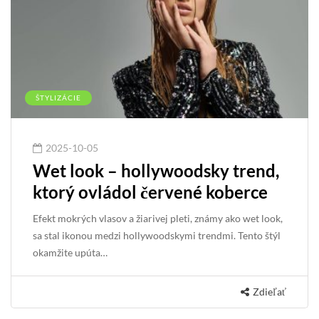
ŠTYLIZÁCIE
2025-10-05
Wet look – hollywoodsky trend,
ktorý ovládol červené koberce
Efekt mokrých vlasov a žiarivej pleti, známy ako wet look,
sa stal ikonou medzi hollywoodskymi trendmi. Tento štýl
okamžite upúta…
Zdieľať