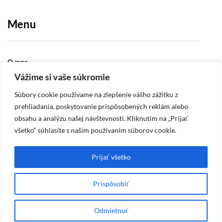
Menu
O mne
Vážime si vaše súkromie
Štylizácie
Súbory cookie používame na zlepšenie vášho zážitku z
Nechty
prehliadania, poskytovanie prispôsobených reklám alebo
Rady
obsahu a analýzu našej návštevnosti. Kliknutím na „Prijať
Obuv
všetko“ súhlasíte s naším používaním súborov cookie.
Make-up
Prijať všetko
Vzťahy
Bývanie
Prispôsobiť
Najobľúbenejšie
Odmietnuť