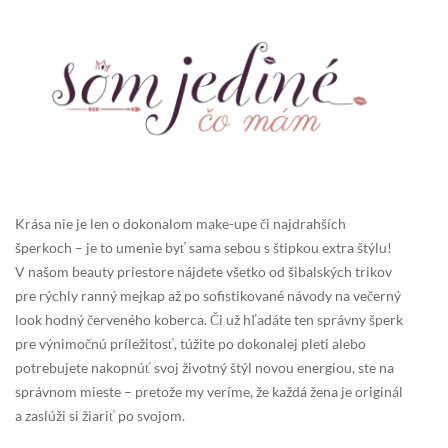
Krása nie je len o dokonalom make-upe či najdrahších
šperkoch – je to umenie byť sama sebou s štipkou extra štýlu!
V našom beauty priestore nájdete všetko od šibalských trikov
pre rýchly ranný mejkap až po sofistikované návody na večerný
look hodný červeného koberca. Či už hľadáte ten správny šperk
pre výnimočnú príležitosť, túžite po dokonalej pleti alebo
potrebujete nakopnúť svoj životný štýl novou energiou, ste na
správnom mieste – pretože my veríme, že každá žena je originál
a zaslúži si žiariť po svojom.