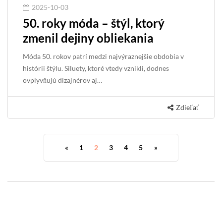
2025-10-03
50. roky móda – štýl, ktorý
zmenil dejiny obliekania
Móda 50. rokov patrí medzi najvýraznejšie obdobia v
histórii štýlu. Siluety, ktoré vtedy vznikli, dodnes
ovplyvňujú dizajnérov aj…
Zdieľať
«
1
2
3
4
5
»