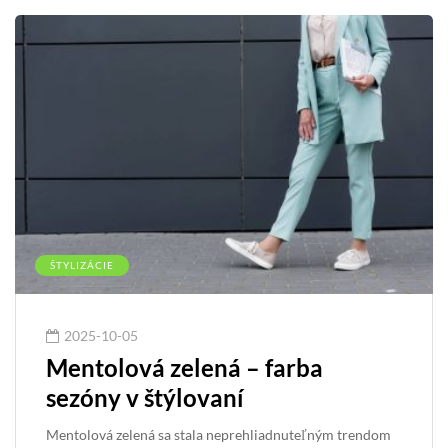
ŠTYLIZÁCIE
2025-10-05
Mentolová zelená – farba
sezóny v štýlovaní
Mentolová zelená sa stala neprehliadnuteľným trendom