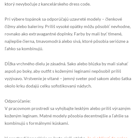
ktorý nevybočuje z kancelárskeho dress code.
Pri výbere topánok sa odporúčajú uzavreté modely – členkové
čižmy alebo baleríny. Príliš vysoké opätky môžu pôsobiť nevhodne,
rovnako ako extravagantné doplnky. Farby by mali byť tlmené,
najlepšie čierna, tmavomodrá alebo sivá, ktoré pôsobia seriózne a
ľahko sa kombinujú.
Dĺžka vrchného dielu je zásadná. Sako alebo blúzka by mali siahať
aspoň po boky, aby outfit s koženými legínami nepôsobil príliš
vyzývavo. Vrstvenie je vítané – jemný sveter pod sakom alebo šatka
okolo krku dodajú celku sofistikovaný nádych.
Odporúčanie:
V pracovnom prostredí sa vyhýbajte lesklým alebo príliš výrazným
koženým legínam. Matné modely pôsobia decentnejšie a ľahšie sa
kombinujú s formálnymi kúskami.