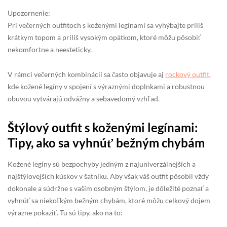
Upozornenie:
Pri večerných outfitoch s koženými legínami sa vyhýbajte príliš
krátkym topom a príliš vysokým opätkom, ktoré môžu pôsobiť
nekomfortne a neesteticky.
V rámci večerných kombinácií sa často objavuje aj
rockový outfit
,
kde kožené legíny v spojení s výraznými doplnkami a robustnou
obuvou vytvárajú odvážny a sebavedomý vzhľad.
Štýlový outfit s koženými legínami:
Tipy, ako sa vyhnúť bežným chybám
Kožené legíny sú bezpochyby jedným z najuniverzálnejších a
najštýlovejších kúskov v šatníku. Aby však váš outfit pôsobil vždy
dokonale a súdržne s vaším osobným štýlom, je dôležité poznať a
vyhnúť sa niekoľkým bežným chybám, ktoré môžu celkový dojem
výrazne pokaziť. Tu sú tipy, ako na to: