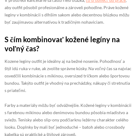
V prostredí kancelárie sa často rieši otázka,
čo si obliecť do práce
,
aby outfit pôsobil profesionálne a zároveň pohodlne. Práve kožené
legíny v kombinácii s dlhším sakom alebo decentnou blúzkou môžu
byť zaujímavou alternatívou k tradičným nohaviciam.
S čím kombinovať kožené legíny na
voľný čas?
Kozene legíny outfit je ideálny aj na bežné nosenie. Pohodlnosť a
štýl idú ruka v ruke, ak zvolíte správne kúsky. Na voľný čas sa najviac
osvedčili kombinácie s mikinou, oversized tričkom alebo športovou
bundou. Takýto outfit je vhodný na prechádzky, nákupy či stretnutia
s priateľmi.
Farby a materiály môžu byť odvážnejšie. Kožené legíny v kombinácii
s farebnou mikinou alebo denimovou bundou pôsobia mladistvo a
sviežo. Tenisky alebo slip-ony podčiarknu ležérny charakter celého
looku. Doplnky by mali byť jednoduché – batoh alebo crossbody
kabelka sú praktické a štýlové zároveň.