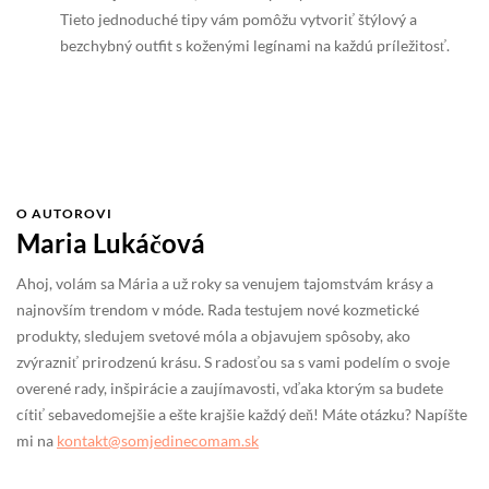
Tieto jednoduché tipy vám pomôžu vytvoriť štýlový a
bezchybný outfit s koženými legínami na každú príležitosť.
O AUTOROVI
Maria Lukáčová
Ahoj, volám sa Mária a už roky sa venujem tajomstvám krásy a
najnovším trendom v móde. Rada testujem nové kozmetické
produkty, sledujem svetové móla a objavujem spôsoby, ako
zvýrazniť prirodzenú krásu. S radosťou sa s vami podelím o svoje
overené rady, inšpirácie a zaujímavosti, vďaka ktorým sa budete
cítiť sebavedomejšie a ešte krajšie každý deň! Máte otázku? Napíšte
mi na
kontakt@somjedinecomam.sk