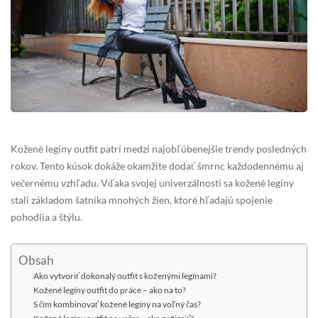
Kožené legíny outfit patrí medzi najobľúbenejšie trendy posledných
rokov. Tento kúsok dokáže okamžite dodať šmrnc každodennému aj
večernému vzhľadu. Vďaka svojej univerzálnosti sa kožené legíny
stali základom šatníka mnohých žien, ktoré hľadajú spojenie
pohodlia a štýlu.
Obsah
Ako vytvoriť dokonalý outfit s koženými legínami?
Kožené legíny outfit do práce – ako na to?
S čím kombinovať kožené legíny na voľný čas?