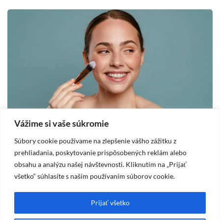
Vážime si vaše súkromie
MAKE-UP
Súbory cookie používame na zlepšenie vášho zážitku z
prehliadania, poskytovanie prispôsobených reklám alebo
2025-10-19
obsahu a analýzu našej návštevnosti. Kliknutím na „Prijať
Make up pre suchú pleť – ako dosiahnuť
8
všetko“ súhlasíte s naším používaním súborov cookie.
prirodzený vzhľad bez šupiniek?
Prijať všetko