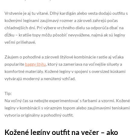
Vrstvenie je aj tu vítané. Dlhý kardigán alebo vesta dodajú outfitu s
koženými legínami zaujímavý rozmer a zároveň zahrejú počas
chladnejších dní. Pri výbere vrchného dielu sa odporúča dbať na
dĺžku – kratšie topy môžu pôsobiť nevyvážene, najmä ak sú legíny
veľmi priliehavé.
Záujem o pohodlné a zároveň štýlové kombinácie rastie aj vďaka
popularite
baggy štýlu
, ktorý sa zameriava na voľnejšie siluety a
komfortné materiály. Kožené legíny v spojení s oversized kúskami
vytvárajú moderný a nenútený vzhľad.
Tip:
Na voľný čas sa nebojte experimentovať s farbami a vzormi. Kožené
legíny v kombinácii s výrazným topom alebo zaujímavými teniskami
vytvoria originálny a pohodlný outfit.
Kožené legíny outfit na večer – ako