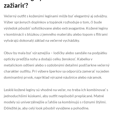
zažiariť?
Večerný outfit s koženými legínami môže byť elegantný aj odvážny.
Výber správnych doplnkov a topánok rozhoduje o tom, či bude
výsledok pôsobiť sofistikovane alebo extravagantne. Kožené legíny
v kombinácii s blúzkou z jemného materiálu alebo topom s flitrami
vytvárajú dokonalý základ na večerné vychádzky.
Obuv by mala byť výraznejšia – lodičky alebo sandále na podpätku
opticky predĺžia nohy a dodajú celku ženskosť. Kabelka v
metalickom odtieni alebo s ozdobnými detailmi podčiarkne večerný
charakter outfitu. Pri výbere šperkov sa odporúča zamerať na jeden
dominantný prvok, napríklad výrazné náušnice alebo náramok.
Lesklé kožené legíny sú vhodné na večer, no treba ich kombinovať s
jednoduchšími kúskami, aby outfit nepôsobil preplácané. Matné
modely sú univerzálnejšie a ľahšie sa kombinujú s rôznymi štýlmi.
Dôležité je, aby celý look pôsobil vyvážene a pohodlne.