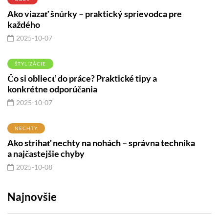
Ako viazať šnúrky – praktický sprievodca pre
každého
2025-10-07
ŠTYLIZÁCIE
Čo si obliecť do práce? Praktické tipy a
konkrétne odporúčania
2025-10-07
NECHTY
Ako strihať nechty na nohách – správna technika
a najčastejšie chyby
2025-10-08
Najnovšie