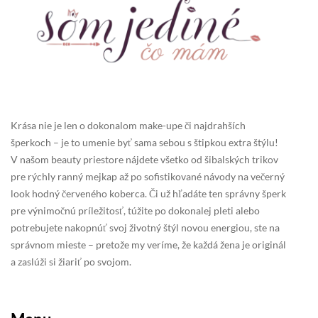
Krása nie je len o dokonalom make-upe či najdrahších
šperkoch – je to umenie byť sama sebou s štipkou extra štýlu!
V našom beauty priestore nájdete všetko od šibalských trikov
pre rýchly ranný mejkap až po sofistikované návody na večerný
look hodný červeného koberca. Či už hľadáte ten správny šperk
pre výnimočnú príležitosť, túžite po dokonalej pleti alebo
potrebujete nakopnúť svoj životný štýl novou energiou, ste na
správnom mieste – pretože my veríme, že každá žena je originál
a zaslúži si žiariť po svojom.