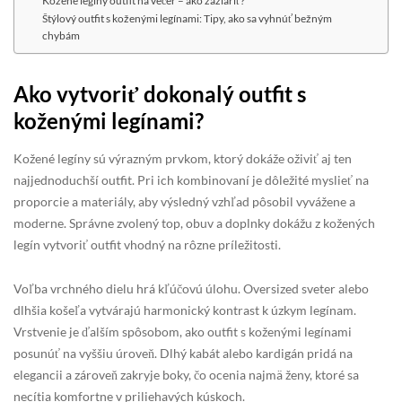
Kožené legíny outfit na večer – ako zažiariť?
Štýlový outfit s koženými legínami: Tipy, ako sa vyhnúť bežným
chybám
Ako vytvoriť dokonalý outfit s
koženými legínami?
Kožené legíny sú výrazným prvkom, ktorý dokáže oživiť aj ten
najjednoduchší outfit. Pri ich kombinovaní je dôležité myslieť na
proporcie a materiály, aby výsledný vzhľad pôsobil vyvážene a
moderne. Správne zvolený top, obuv a doplnky dokážu z kožených
legín vytvoriť outfit vhodný na rôzne príležitosti.
Voľba vrchného dielu hrá kľúčovú úlohu. Oversized sveter alebo
dlhšia košeľa vytvárajú harmonický kontrast k úzkym legínam.
Vrstvenie je ďalším spôsobom, ako outfit s koženými legínami
posunúť na vyššiu úroveň. Dlhý kabát alebo kardigán pridá na
elegancii a zároveň zakryje boky, čo ocenia najmä ženy, ktoré sa
necítia komfortne v priliehavých kúskoch.