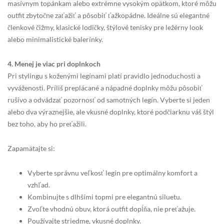
masívnym topánkam alebo extrémne vysokým opätkom, ktoré môžu
outfit zbytočne zaťažiť a pôsobiť ťažkopádne. Ideálne sú elegantné
členkové čižmy, klasické lodičky, štýlové tenisky pre ležérny look
alebo minimalistické balerínky.
4. Menej je viac pri doplnkoch
Pri stylingu s koženými legínami platí pravidlo jednoduchosti a
vyváženosti. Príliš preplácané a nápadné doplnky môžu pôsobiť
rušivo a odvádzať pozornosť od samotných legín. Vyberte si jeden
alebo dva výraznejšie, ale vkusné doplnky, ktoré podčiarknu váš štýl
bez toho, aby ho preťažili.
Zapamätajte si:
Vyberte správnu veľkosť legín pre optimálny komfort a
vzhľad.
Kombinujte s dlhšími topmi pre elegantnú siluetu.
Zvoľte vhodnú obuv, ktorá outfit dopĺňa, nie preťažuje.
Používajte striedme, vkusné doplnky.