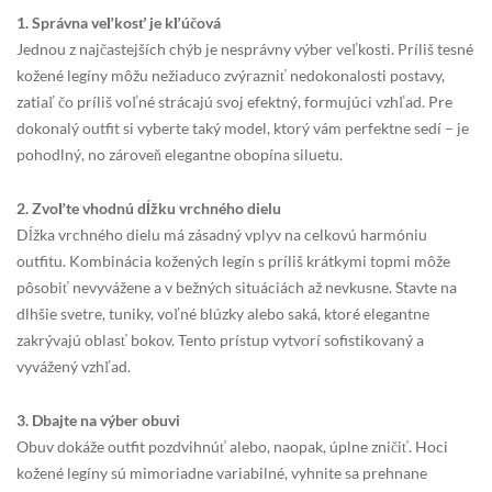
1. Správna veľkosť je kľúčová
Jednou z najčastejších chýb je nesprávny výber veľkosti. Príliš tesné
kožené legíny môžu nežiaduco zvýrazniť nedokonalosti postavy,
zatiaľ čo príliš voľné strácajú svoj efektný, formujúci vzhľad. Pre
dokonalý outfit si vyberte taký model, ktorý vám perfektne sedí – je
pohodlný, no zároveň elegantne obopína siluetu.
2. Zvoľte vhodnú dĺžku vrchného dielu
Dĺžka vrchného dielu má zásadný vplyv na celkovú harmóniu
outfitu. Kombinácia kožených legín s príliš krátkymi topmi môže
pôsobiť nevyvážene a v bežných situáciách až nevkusne. Stavte na
dlhšie svetre, tuniky, voľné blúzky alebo saká, ktoré elegantne
zakrývajú oblasť bokov. Tento prístup vytvorí sofistikovaný a
vyvážený vzhľad.
3. Dbajte na výber obuvi
Obuv dokáže outfit pozdvihnúť alebo, naopak, úplne zničiť. Hoci
kožené legíny sú mimoriadne variabilné, vyhnite sa prehnane