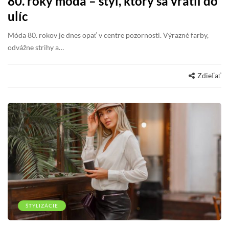
80. roky móda – štýl, ktorý sa vrátil do
ulíc
Móda 80. rokov je dnes opäť v centre pozornosti. Výrazné farby,
odvážne strihy a…
Zdieľať
ŠTYLIZÁCIE