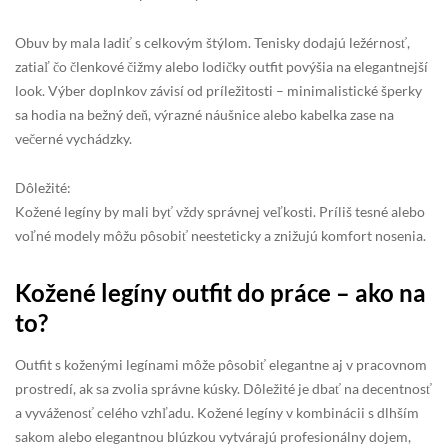
Obuv by mala ladiť s celkovým štýlom. Tenisky dodajú ležérnosť,
zatiaľ čo členkové čižmy alebo lodičky outfit povýšia na elegantnejší
look. Výber doplnkov závisí od príležitosti – minimalistické šperky
sa hodia na bežný deň, výrazné náušnice alebo kabelka zase na
večerné vychádzky.
Dôležité:
Kožené legíny by mali byť vždy správnej veľkosti. Príliš tesné alebo
voľné modely môžu pôsobiť neesteticky a znižujú komfort nosenia.
Kožené legíny outfit do práce – ako na
to?
Outfit s koženými legínami môže pôsobiť elegantne aj v pracovnom
prostredí, ak sa zvolia správne kúsky. Dôležité je dbať na decentnosť
a vyváženosť celého vzhľadu. Kožené legíny v kombinácii s dlhším
sakom alebo elegantnou blúzkou vytvárajú profesionálny dojem,