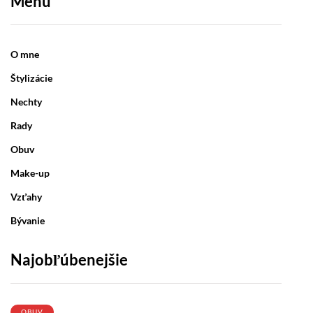
Menu
O mne
Štylizácie
Nechty
Rady
Obuv
Make-up
Vzťahy
Bývanie
Najobľúbenejšie
OBUV