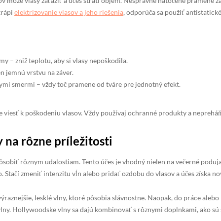
ov môže vlasy zaťažiť a účes stratí objem. Nesprávne natočené pramene z
trápi
elektrizovanie vlasov a jeho riešenia
, odporúča sa použiť antistatick
my – zniž teplotu, aby si vlasy nepoškodila.
len jemnú vrstvu na záver.
mi smermi – vždy toč pramene od tváre pre jednotný efekt.
viesť k poškodeniu vlasov. Vždy používaj ochranné produkty a nepreháňa
na rôzne príležitosti
sobiť rôznym udalostiam. Tento účes je vhodný nielen na večerné podujati
. Stačí zmeniť intenzitu vĺn alebo pridať ozdobu do vlasov a účes získa no
výraznejšie, lesklé vlny, ktoré pôsobia slávnostne. Naopak, do práce alebo 
vlny. Hollywoodske vlny sa dajú kombinovať s rôznymi doplnkami, ako sú s