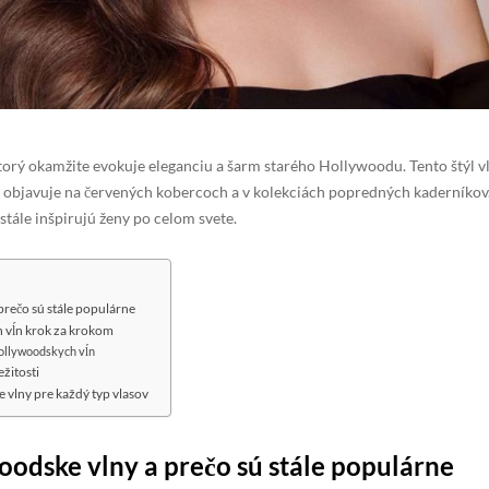
orý okamžite evokuje eleganciu a šarm starého Hollywoodu. Tento štýl vl
 objavuje na červených kobercoch a v kolekciách popredných kaderníkov.
tále inšpirujú ženy po celom svete.
prečo sú stále populárne
 vĺn krok za krokom
hollywoodskych vĺn
žitosti
 vlny pre každý typ vlasov
oodske vlny a prečo sú stále populárne