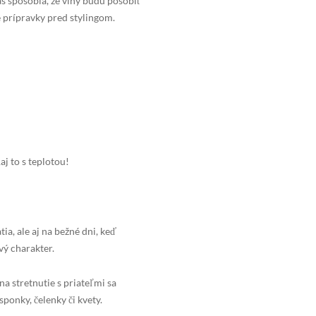
as spôsobia, že vlny budú pôsobiť
é prípravky pred stylingom.
j to s teplotou!
a, ale aj na bežné dni, keď
vý charakter.
na stretnutie s priateľmi sa
ponky, čelenky či kvety.