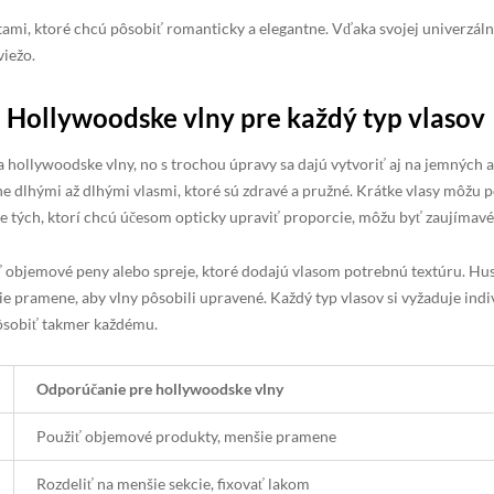
tami, ktoré chcú pôsobiť romanticky a elegantne. Vďaka svojej univerzál
viežo.
: Hollywoodske vlny pre každý typ vlasov
na hollywoodske vlny, no s trochou úpravy sa dajú vytvoriť aj na jemných 
e dlhými až dlhými vlasmi, ktoré sú zdravé a pružné. Krátke vlasy môžu p
re tých, ktorí chcú účesom opticky upraviť proporcie, môžu byť zaujímavé
ť objemové peny alebo spreje, ktoré dodajú vlasom potrebnú textúru. Hus
e pramene, aby vlny pôsobili upravené. Každý typ vlasov si vyžaduje indi
pôsobiť takmer každému.
Odporúčanie pre hollywoodske vlny
Použiť objemové produkty, menšie pramene
Rozdeliť na menšie sekcie, fixovať lakom