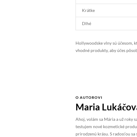
Krátke
Dlhé
Hollywoodske vlny sú účesom, kt
vhodné produkty, aby účes pôsob
O AUTOROVI
Maria Lukáčov
Ahoj, volám sa Mária a už roky
testujem nové kozmetické produk
prirodzenú krásu. S radosťou sa 