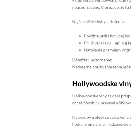
Príliš veľa stylingových produkt
neusporiadane. V prípade, že ťa 
Najčastejšie chyby a riešenia:
Použitie príliš horúcej kul
Príliš veľa laku – aplikuj 
Natočenie prameňov rôzny
Dôležité upozornenie:
Nadmerné používanie tepla môže 
Hollywoodske vlny 
Hollywoodske vlny sa dajú prispô
chceš pôsobiť upravené a štýlovo
Na svadby a plesy sa často volia 
hodia jemnejšie, prirodzenejšie 