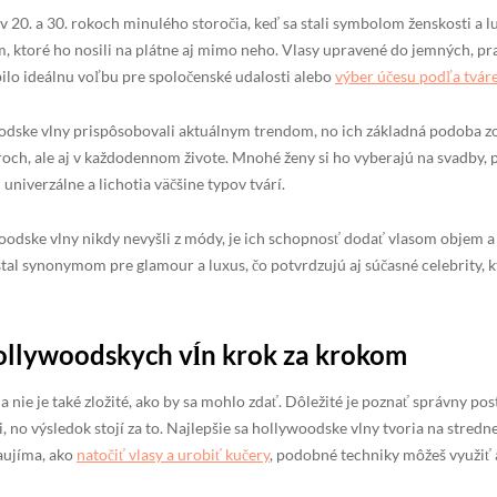
20. a 30. rokoch minulého storočia, keď sa stali symbolom ženskosti a lu
, ktoré ho nosili na plátne aj mimo neho. Vlasy upravené do jemných, pr
bilo ideálnu voľbu pre spoločenské udalosti alebo
výber účesu podľa tváre
odske vlny prispôsobovali aktuálnym trendom, no ich základná podoba z
roch, ale aj v každodennom živote. Mnohé ženy si ho vyberajú na svadby, p
univerzálne a lichotia väčšine typov tvárí.
odske vlny nikdy nevyšli z módy, je ich schopnosť dodať vlasom objem a l
 stal synonymom pre glamour a luxus, čo potvrdzujú aj súčasné celebrity, k
ollywoodskych vĺn krok za krokom
nie je také zložité, ako by sa mohlo zdať. Dôležité je poznať správny pos
, no výsledok stojí za to. Najlepšie sa hollywoodske vlny tvoria na stredn
aujíma, ako
natočiť vlasy a urobiť kučery
, podobné techniky môžeš využiť a