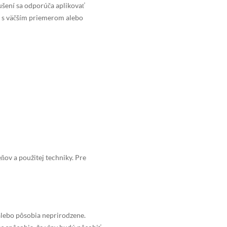
ušení sa odporúča aplikovať
ma s väčším priemerom alebo
ov a použitej techniky. Pre
 alebo pôsobia neprirodzene.