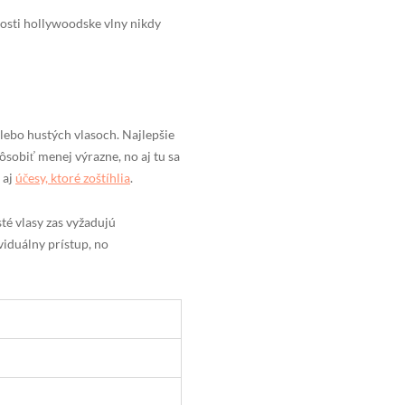
nosti hollywoodske vlny nikdy
alebo hustých vlasoch. Najlepšie
ôsobiť menej výrazne, no aj tu sa
 aj
účesy, ktoré zoštíhlia
.
té vlasy zas vyžadujú
viduálny prístup, no