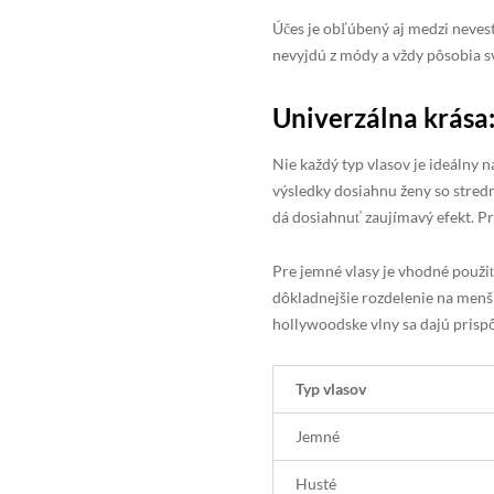
Účes je obľúbený aj medzi neves
nevyjdú z módy a vždy pôsobia s
Univerzálna krása
Nie každý typ vlasov je ideálny 
výsledky dosiahnu ženy so stredn
dá dosiahnuť zaujímavý efekt. P
Pre jemné vlasy je vhodné použi
dôkladnejšie rozdelenie na menši
hollywoodske vlny sa dajú pris
Typ vlasov
Jemné
Husté