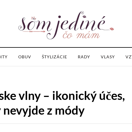
HTY
OBUV
ŠTYLIZÁCIE
RADY
VLASY
VZ
ke vlny – ikonický účes,
y nevyjde z módy