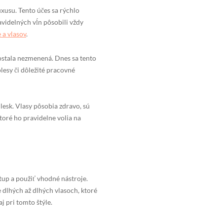
xusu. Tento účes sa rýchlo
avidelných vĺn pôsobili vždy
 a vlasov
.
ostala nezmenená. Dnes sa tento
lesy či dôležité pracovné
esk. Vlasy pôsobia zdravo, sú
toré ho pravidelne volia na
tup a použiť vhodné nástroje.
e dlhých až dlhých vlasoch, ktoré
j pri tomto štýle.