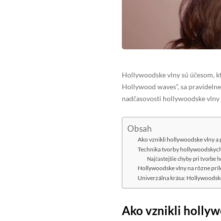
Hollywoodske vlny sú účesom, kt
Hollywood waves“, sa pravidelne
nadčasovosti hollywoodske vlny s
Obsah
Ako vznikli hollywoodske vlny a 
Technika tvorby hollywoodskych
Najčastejšie chyby pri tvorbe 
Hollywoodske vlny na rôzne príle
Univerzálna krása: Hollywoodske
Ako vznikli hollyw