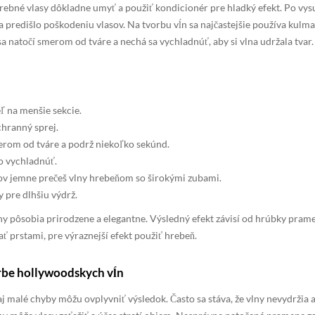
ebné vlasy dôkladne umyť a použiť kondicionér pre hladký efekt. Po vys
sa predišlo poškodeniu vlasov. Na tvorbu vĺn sa najčastejšie používa kul
sa natočí smerom od tváre a nechá sa vychladnúť, aby si vlna udržala tvar.
ľ na menšie sekcie.
hranný sprej.
om od tváre a podrž niekoľko sekúnd.
o vychladnúť.
ov jemne prečeš vlny hrebeňom so širokými zubami.
y pre dlhšiu výdrž.
y pôsobia prirodzene a elegantne. Výsledný efekt závisí od hrúbky prameň
ať prstami, pre výraznejší efekt použiť hrebeň.
orbe hollywoodskych vĺn
aj malé chyby môžu ovplyvniť výsledok. Často sa stáva, že vlny nevydržia