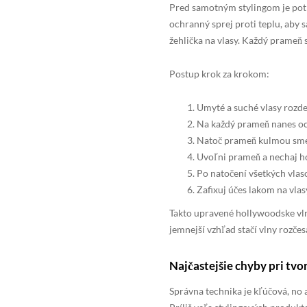
Pred samotným stylingom je potr
ochranný sprej proti teplu, aby 
žehlička na vlasy. Každý prameň 
Postup krok za krokom:
Umyté a suché vlasy rozde
Na každý prameň nanes oc
Natoč prameň kulmou smer
Uvoľni prameň a nechaj h
Po natočení všetkých vlas
Zafixuj účes lakom na vlas
Takto upravené hollywoodske vln
jemnejší vzhľad stačí vlny rozčes
Najčastejšie chyby pri tv
Správna technika je kľúčová, no 