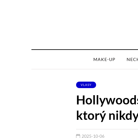
MAKE-UP
NEC
VLASY
Hollywoods
ktorý nikd
2025-10-06