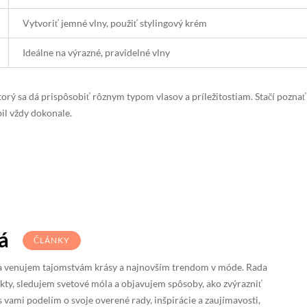
Vytvoriť jemné vlny, použiť stylingový krém
Ideálne na výrazné, pravidelné vlny
orý sa dá prispôsobiť rôznym typom vlasov a príležitostiam. Stačí poznať
il vždy dokonale.
á
ČLÁNKY
 sa venujem tajomstvám krásy a najnovším trendom v móde. Rada
ty, sledujem svetové móla a objavujem spôsoby, ako zvýrazniť
s vami podelím o svoje overené rady, inšpirácie a zaujímavosti,