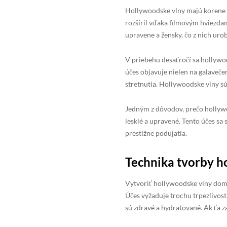
Hollywoodske vlny majú korene v 
rozšíril vďaka filmovým hviezdam
upravene a žensky, čo z nich uro
V priebehu desaťročí sa hollywo
účes objavuje nielen na galaveče
stretnutia. Hollywoodske vlny sú 
Jedným z dôvodov, prečo hollywo
lesklé a upravené. Tento účes sa
prestížne podujatia.
Technika tvorby h
Vytvoriť hollywoodske vlny doma 
Účes vyžaduje trochu trpezlivosti
sú zdravé a hydratované. Ak ťa z