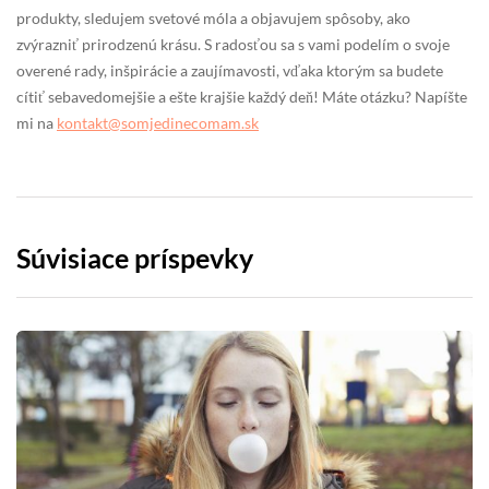
produkty, sledujem svetové móla a objavujem spôsoby, ako
zvýrazniť prirodzenú krásu. S radosťou sa s vami podelím o svoje
overené rady, inšpirácie a zaujímavosti, vďaka ktorým sa budete
cítiť sebavedomejšie a ešte krajšie každý deň! Máte otázku? Napíšte
mi na
kontakt@somjedinecomam.sk
Súvisiace príspevky