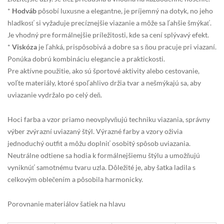
*
Hodváb
pôsobí luxusne a elegantne, je príjemný na dotyk, no jeho
hladkosť si vyžaduje precíznejšie viazanie a môže sa ľahšie šmýkať.
Je vhodný pre formálnejšie príležitosti, kde sa cení splývavý efekt.
*
Viskóza
je ľahká, prispôsobivá a dobre sa s ňou pracuje pri viazaní.
Ponúka dobrú kombináciu elegancie a praktickosti.
Pre aktívne použitie, ako sú športové aktivity alebo cestovanie,
voľte materiály, ktoré spoľahlivo držia tvar a nešmýkajú sa, aby
uviazanie vydržalo po celý deň.
Hoci farba a vzor priamo neovplyvňujú techniku viazania, správny
výber zvýrazní uviazaný štýl. Výrazné farby a vzory oživia
jednoduchý outfit a môžu doplniť osobitý spôsob uviazania.
Neutrálne odtiene sa hodia k formálnejšiemu štýlu a umožňujú
vyniknúť samotnému tvaru uzla. Dôležité je, aby šatka ladila s
celkovým oblečením a pôsobila harmonicky.
Porovnanie materiálov šatiek na hlavu