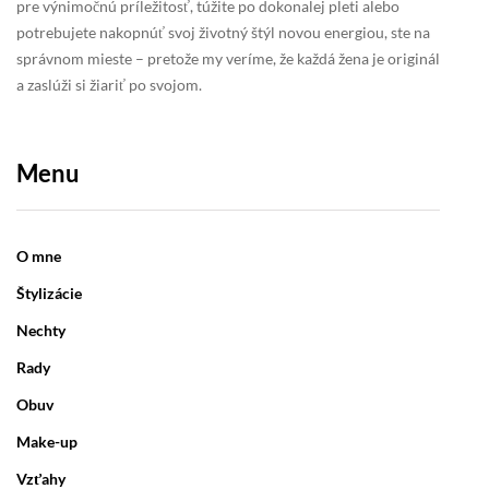
pre výnimočnú príležitosť, túžite po dokonalej pleti alebo
potrebujete nakopnúť svoj životný štýl novou energiou, ste na
správnom mieste – pretože my veríme, že každá žena je originál
a zaslúži si žiariť po svojom.
Menu
O mne
Štylizácie
Nechty
Rady
Obuv
Make-up
Vzťahy