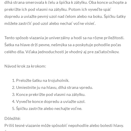
dlhá strana smerovala k čelu a špička k zátylku. Oba konce uchopte a
prekrížte ich pod vlasmi na zátylku. Potom ich vyveďte späť
dopredu a uviažte pevný uzol nad čelom alebo na boku. Špičku šatky
môžete zastrčiť pod uzol alebo nechať voľne visieť.
Tento spôsob viazania je univerzálny a hodí sa na rôzne príležitosti.
Šatka na hlave drží pevne, nešmýka sa a poskytuje pohodlie počas
celého dňa. Vďaka jednoduchosti je vhodný aj pre začiatočníkov.
Návod krok za krokom:
Preložte šatku na trojuholník.
Umiestnite ju na hlavu, dlhá strana vpredu.
Konce prekrížte pod vlasmi na zátylku.
Vyveďte konce dopredu a uviažte uzol.
Špičku zastrčte alebo nechajte voľne.
Dôležité:
Príliš tesné viazanie môže spôsobiť nepohodlie alebo bolesti hlavy.