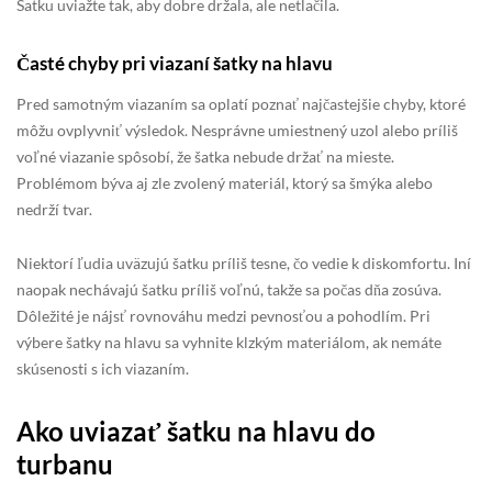
Šatku uviažte tak, aby dobre držala, ale netlačila.
Časté chyby pri viazaní šatky na hlavu
Pred samotným viazaním sa oplatí poznať najčastejšie chyby, ktoré
môžu ovplyvniť výsledok. Nesprávne umiestnený uzol alebo príliš
voľné viazanie spôsobí, že šatka nebude držať na mieste.
Problémom býva aj zle zvolený materiál, ktorý sa šmýka alebo
nedrží tvar.
Niektorí ľudia uväzujú šatku príliš tesne, čo vedie k diskomfortu. Iní
naopak nechávajú šatku príliš voľnú, takže sa počas dňa zosúva.
Dôležité je nájsť rovnováhu medzi pevnosťou a pohodlím. Pri
výbere šatky na hlavu sa vyhnite klzkým materiálom, ak nemáte
skúsenosti s ich viazaním.
Ako uviazať šatku na hlavu do
turbanu