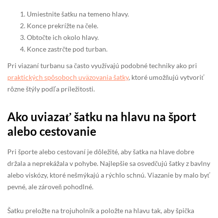
Umiestnite šatku na temeno hlavy.
Konce prekrížte na čele.
Obtočte ich okolo hlavy.
Konce zastrčte pod turban.
Pri viazaní turbanu sa často využívajú podobné techniky ako pri
praktických spôsoboch uväzovania šatky
, ktoré umožňujú vytvoriť
rôzne štýly podľa príležitosti.
Ako uviazať šatku na hlavu na šport
alebo cestovanie
Pri športe alebo cestovaní je dôležité, aby šatka na hlave dobre
držala a neprekážala v pohybe. Najlepšie sa osvedčujú šatky z bavlny
alebo viskózy, ktoré nešmýkajú a rýchlo schnú. Viazanie by malo byť
pevné, ale zároveň pohodlné.
Šatku preložte na trojuholník a položte na hlavu tak, aby špička