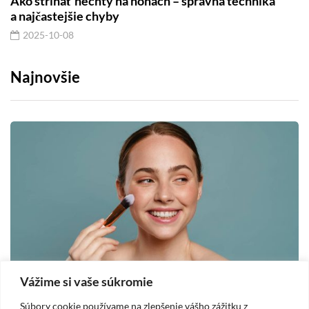
Ako strihať nechty na nohách – správna technika
a najčastejšie chyby
2025-10-08
Najnovšie
Vážime si vaše súkromie
MAKE-UP
Súbory cookie používame na zlepšenie vášho zážitku z