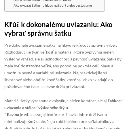
Ako uviazať šatku na hlavu na šport alebo cestovanie
Kľúč k dokonalému uviazaniu: Ako
vybrať správnu šatku
Pre dokonalé uviazanie šatky na hlavu je kľúčový správny výber.
Rozhodujúci je tvar, veľkosť a materiál, ktoré ovplyvnia nielen
výsledný vzhľad, ale aj jednoduchosť a pevnosť uviazania. Šatka by
mala byť dostatočne veľká, aby pohodlne pokryla celú hlavu a
umožnila pevné a variabilné uviazanie. Najpraktickejšie sú
štvorcové alebo obdĺžnikové šatky, ktoré sa ľahko skladajú do
požadovaného tvaru a pevne držia pri viazaní.
Materiál šatky významne ovplyvňuje nielen komfort, ale aj
ľahkosť
uviazania a stálosť výsledného štýlu
.
*
Bavlna
je vďaka svojej textúre priľnavá, dobre drží tvar a
minimalizuje šmýkanie, čo ju robí ideálnou pre začiatočníkov a
zložitejšie uzly. Je tiež priedušná a vhodná na každodenné nosenie.