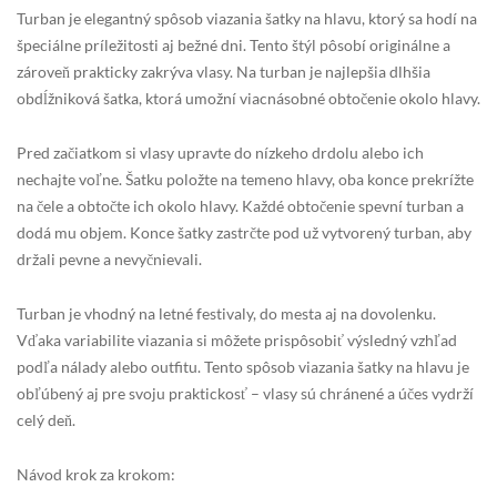
Turban je elegantný spôsob viazania šatky na hlavu, ktorý sa hodí na
špeciálne príležitosti aj bežné dni. Tento štýl pôsobí originálne a
zároveň prakticky zakrýva vlasy. Na turban je najlepšia dlhšia
obdĺžniková šatka, ktorá umožní viacnásobné obtočenie okolo hlavy.
Pred začiatkom si vlasy upravte do nízkeho drdolu alebo ich
nechajte voľne. Šatku položte na temeno hlavy, oba konce prekrížte
na čele a obtočte ich okolo hlavy. Každé obtočenie spevní turban a
dodá mu objem. Konce šatky zastrčte pod už vytvorený turban, aby
držali pevne a nevyčnievali.
Turban je vhodný na letné festivaly, do mesta aj na dovolenku.
Vďaka variabilite viazania si môžete prispôsobiť výsledný vzhľad
podľa nálady alebo outfitu. Tento spôsob viazania šatky na hlavu je
obľúbený aj pre svoju praktickosť – vlasy sú chránené a účes vydrží
celý deň.
Návod krok za krokom: