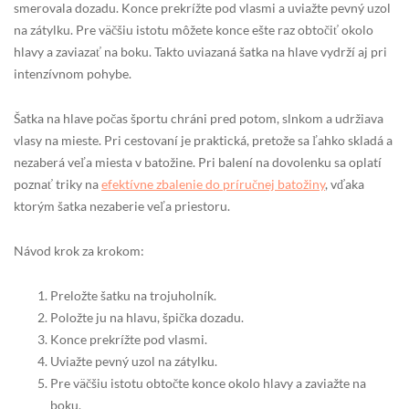
smerovala dozadu. Konce prekrížte pod vlasmi a uviažte pevný uzol
na zátylku. Pre väčšiu istotu môžete konce ešte raz obtočiť okolo
hlavy a zaviazať na boku. Takto uviazaná šatka na hlave vydrží aj pri
intenzívnom pohybe.
Šatka na hlave počas športu chráni pred potom, slnkom a udržiava
vlasy na mieste. Pri cestovaní je praktická, pretože sa ľahko skladá a
nezaberá veľa miesta v batožine. Pri balení na dovolenku sa oplatí
poznať triky na
efektívne zbalenie do príručnej batožiny
, vďaka
ktorým šatka nezaberie veľa priestoru.
Návod krok za krokom:
Preložte šatku na trojuholník.
Položte ju na hlavu, špička dozadu.
Konce prekrížte pod vlasmi.
Uviažte pevný uzol na zátylku.
Pre väčšiu istotu obtočte konce okolo hlavy a zaviažte na
boku.