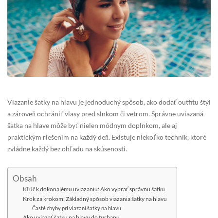
Viazanie šatky na hlavu je jednoduchý spôsob, ako dodať outfitu štýl
a zároveň ochrániť vlasy pred slnkom či vetrom. Správne uviazaná
šatka na hlave môže byť nielen módnym doplnkom, ale aj
praktickým riešením na každý deň. Existuje niekoľko techník, ktoré
zvládne každý bez ohľadu na skúsenosti.
Obsah
Kľúč k dokonalému uviazaniu: Ako vybrať správnu šatku
Krok za krokom: Základný spôsob viazania šatky na hlavu
Časté chyby pri viazaní šatky na hlavu
Ako uviazať šatku na hlavu do turbanu