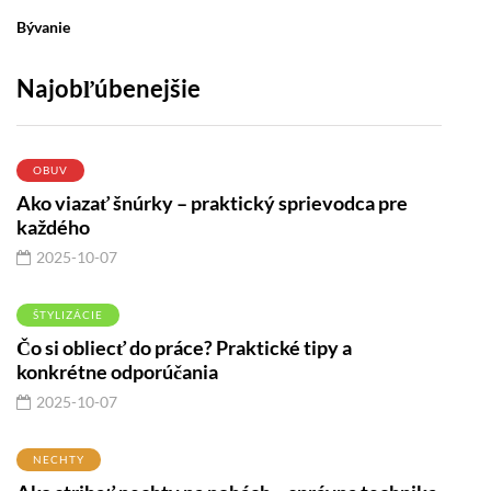
Bývanie
Najobľúbenejšie
OBUV
Ako viazať šnúrky – praktický sprievodca pre
každého
2025-10-07
ŠTYLIZÁCIE
Čo si obliecť do práce? Praktické tipy a
konkrétne odporúčania
2025-10-07
NECHTY