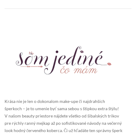
Krása nie je len o dokonalom make-upe či najdrahších
šperkoch – je to umenie byť sama sebou s štipkou extra štýlu!
V našom beauty priestore nájdete všetko od šibalských trikov
pre rýchly ranný mejkap až po sofistikované návody na večerný
look hodný červeného koberca. Či už hľadáte ten správny šperk