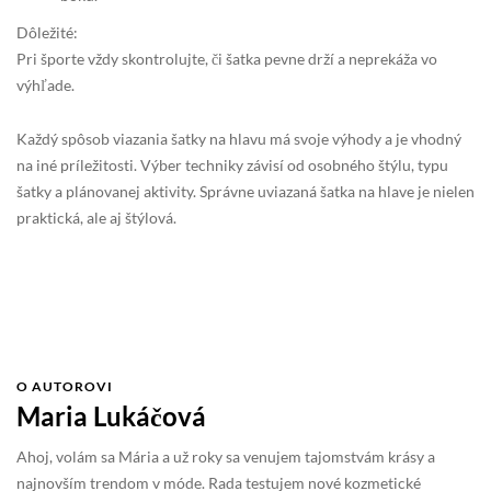
Dôležité:
Pri športe vždy skontrolujte, či šatka pevne drží a neprekáža vo
výhľade.
Každý spôsob viazania šatky na hlavu má svoje výhody a je vhodný
na iné príležitosti. Výber techniky závisí od osobného štýlu, typu
šatky a plánovanej aktivity. Správne uviazaná šatka na hlave je nielen
praktická, ale aj štýlová.
O AUTOROVI
Maria Lukáčová
Ahoj, volám sa Mária a už roky sa venujem tajomstvám krásy a
najnovším trendom v móde. Rada testujem nové kozmetické