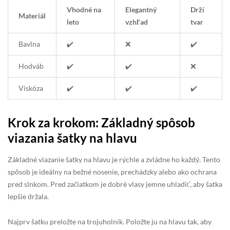
Vhodné na
Elegantný
Drží
Materiál
leto
vzhľad
tvar
Bavlna
✔️
❌
✔️
Hodváb
✔️
✔️
❌
Viskóza
✔️
✔️
✔️
Krok za krokom: Základný spôsob
viazania šatky na hlavu
Základné viazanie šatky na hlavu je rýchle a zvládne ho každý. Tento
spôsob je ideálny na bežné nosenie, prechádzky alebo ako ochrana
pred slnkom. Pred začiatkom je dobré vlasy jemne uhladiť, aby šatka
lepšie držala.
Najprv šatku preložte na trojuholník. Položte ju na hlavu tak, aby