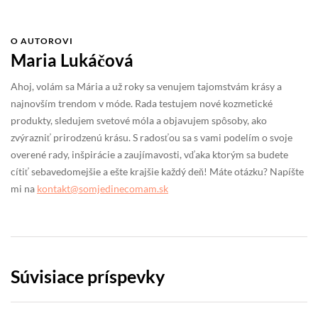
O AUTOROVI
Maria Lukáčová
Ahoj, volám sa Mária a už roky sa venujem tajomstvám krásy a
najnovším trendom v móde. Rada testujem nové kozmetické
produkty, sledujem svetové móla a objavujem spôsoby, ako
zvýrazniť prirodzenú krásu. S radosťou sa s vami podelím o svoje
overené rady, inšpirácie a zaujímavosti, vďaka ktorým sa budete
cítiť sebavedomejšie a ešte krajšie každý deň! Máte otázku? Napíšte
mi na
kontakt@somjedinecomam.sk
Súvisiace príspevky