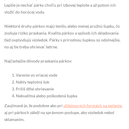
Lepšie je nechať párky chvíľu pri izbovej teplote a až potom ich
vložiť do horúcej vody.
Niektoré druhy párkov majú tenšiu alebo menej pružnú šupku, čo
zvyšuje riziko praskania. Kvalita párkov a spôsob ich skladovania
tiež ovplyvňujú výsledok. Párky s prírodnou šupkou sú odolnejšie,
no aj tie treba ohrievať šetrne.
Najčastejšie dôvody praskania párkov:
Varenie vo vriacej vode
Náhly teplotný šok
Príliš dlhé ohrievanie
Nekvalitná alebo poškodená šupka
Zaujímavé je, že podobne ako pri
silikónových formách na pečenie
,
aj pri párkoch záleží na správnom postupe, aby výsledok nebol
sklamaním.