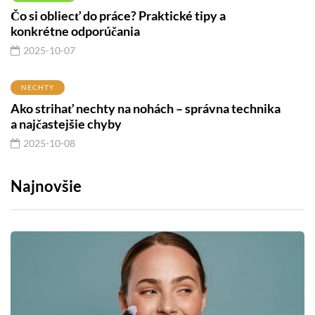
Čo si obliecť do práce? Praktické tipy a
konkrétne odporúčania
2025-10-07
NECHTY
Ako strihať nechty na nohách – správna technika
a najčastejšie chyby
2025-10-08
Najnovšie