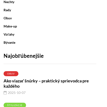
Nechty
Rady
Obuv
Make-up
Vzťahy
Bývanie
Najobľúbenejšie
OBUV
Ako viazať šnúrky – praktický sprievodca pre
každého
2025-10-07
ŠTYLIZÁCIE