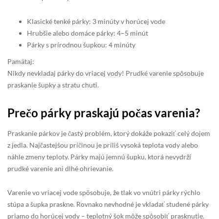
Klasické tenké párky: 3 minúty v horúcej vode
Hrubšie alebo domáce párky: 4–5 minút
Párky s prírodnou šupkou: 4 minúty
Pamätaj:
Nikdy nevkladaj párky do vriacej vody! Prudké varenie spôsobuje
praskanie šupky a stratu chuti.
Prečo párky praskajú počas varenia?
Praskanie párkov je častý problém, ktorý dokáže pokaziť celý dojem
z jedla. Najčastejšou príčinou je príliš vysoká teplota vody alebo
náhle zmeny teploty. Párky majú jemnú šupku, ktorá nevydrží
prudké varenie ani dlhé ohrievanie.
Varenie vo vriacej vode spôsobuje, že tlak vo vnútri párky rýchlo
stúpa a šupka praskne. Rovnako nevhodné je vkladať studené párky
priamo do horúcej vody – teplotný šok môže spôsobiť prasknutie.