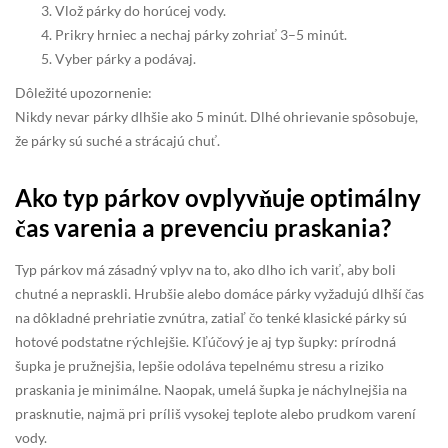
Vlož párky do horúcej vody.
Prikry hrniec a nechaj párky zohriať 3–5 minút.
Vyber párky a podávaj.
Dôležité upozornenie:
Nikdy nevar párky dlhšie ako 5 minút. Dlhé ohrievanie spôsobuje,
že párky sú suché a strácajú chuť.
Ako typ párkov ovplyvňuje optimálny
čas varenia a prevenciu praskania?
Typ párkov má zásadný vplyv na to, ako dlho ich variť, aby boli
chutné a nepraskli. Hrubšie alebo domáce párky vyžadujú dlhší čas
na dôkladné prehriatie zvnútra, zatiaľ čo tenké klasické párky sú
hotové podstatne rýchlejšie. Kľúčový je aj typ šupky: prírodná
šupka je pružnejšia, lepšie odoláva tepelnému stresu a riziko
praskania je minimálne. Naopak, umelá šupka je náchylnejšia na
prasknutie, najmä pri príliš vysokej teplote alebo prudkom varení
vody.