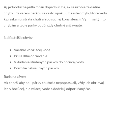
Aj jednoduché jedlá môžu dopadnúť zle, ak sa urobia základné
chyby. Pri varení párkov sa často opakujú tie isté omyly, ktoré vedú
k praskaniu, strate chuti alebo suchej konzistencii. Vyhni sa týmto
chybám a tvoje párky budú vždy chutné a šťavnaté.
Najčastejšie chyby:
Varenie vo vriacej vode
Príliš dlhé ohrievanie
Vkladanie studených párkov do horúcej vody
Použitie nekvalitných párkov
Rada na záver:
Ak chceš, aby boli párky chutné a nepopraskali, vždy ich ohrievaj
len v horúcej, nie vriacej vode a dodržuj odporúčaný čas.