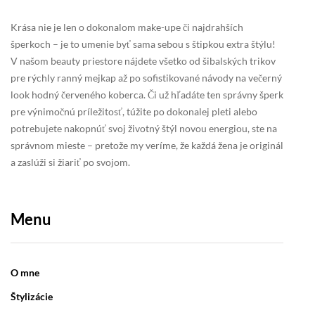
Krása nie je len o dokonalom make-upe či najdrahších
šperkoch – je to umenie byť sama sebou s štipkou extra štýlu!
V našom beauty priestore nájdete všetko od šibalských trikov
pre rýchly ranný mejkap až po sofistikované návody na večerný
look hodný červeného koberca. Či už hľadáte ten správny šperk
pre výnimočnú príležitosť, túžite po dokonalej pleti alebo
potrebujete nakopnúť svoj životný štýl novou energiou, ste na
správnom mieste – pretože my veríme, že každá žena je originál
a zaslúži si žiariť po svojom.
Menu
O mne
Štylizácie