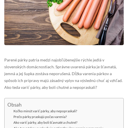
Parené párky patria medzi najobľúbenejšie rýchle jedlá v
slovenských domácnostiach. Správne uvarená párka je šťavnatá,
jemná a jej šupka zostáva neporušená. Dĺžka varenia párkov a
spôsob ich prípravy majú zásadný vplyv na výslednú chuť aj vzhľad.
Ako teda variť párky, aby boli chutné a nepopraskali?
Obsah
Koľko minút variť párky, aby nepopraskali?
Prečo párky praskajú počas varenia?
Ako variť párky, aby boli šťavnaté a chutné?