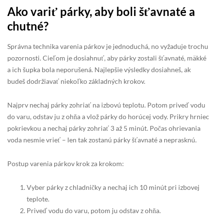
Ako variť párky, aby boli šťavnaté a
chutné?
Správna technika varenia párkov je jednoduchá, no vyžaduje trochu
pozornosti. Cieľom je dosiahnuť, aby párky zostali šťavnaté, mäkké
a ich šupka bola neporušená. Najlepšie výsledky dosiahneš, ak
budeš dodržiavať niekoľko základných krokov.
Najprv nechaj párky zohriať na izbovú teplotu. Potom priveď vodu
do varu, odstav ju z ohňa a vlož párky do horúcej vody. Prikry hrniec
pokrievkou a nechaj párky zohriať 3 až 5 minút. Počas ohrievania
voda nesmie vrieť – len tak zostanú párky šťavnaté a neprasknú.
Postup varenia párkov krok za krokom:
Vyber párky z chladničky a nechaj ich 10 minút pri izbovej
teplote.
Priveď vodu do varu, potom ju odstav z ohňa.