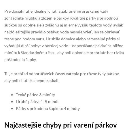
Pre dosiahnutie ideálnej chuti a zabránenie praskaniu vždy
zohľadnite hrúbku a zloženie párkov. Kvalitné párky s prírodnou
šupkou sú odolnejšie a zvládnu aj mierne vyššiu teplotu vody, avšak
najdôležitejšie pravidlo ostáva: voda nesmie vrieť, len sa ohrievať
tesne pod bodom varu. Hrubšie domáce alebo remeselné párky si
vyžadujú dlhší pobyt v horúcej vode – odporúčame pridať približne
minútu k štandardnému času, aby boli dokonale prehriate bez rizika
poškodenia šupky.
Tu je prehľad odporúčaných časov varenia pre rôzne typy párkov,
aby boli chutné a nepopraskali:
Tenké párky: 3 minúty
Hrubé párky: 4–5 minút
Párky s prírodnou šupkou: 4 minúty
Najčastejšie chyby pri varení párkov