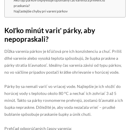
Ako typ párkov ovplyvňuje optimálny čas varenia a prevenciu
praskania?
Najčastejšie chyby pri varení párkov
Koľko minút variť párky, aby
nepopraskali?
Dĺžka varenia párkov je kľúčová pre ich konzistenciu a chuť. Príliš
dlhé varenie alebo vysoká teplota spôsobujú, že šupka praskne a
párky stratia šťavnatosť. Ideálny čas varenia závisí od typu párkov,
no vo väčšine prípadov postačí krátke ohrievanie v horúcej vode.
Párky by sa nemali variť vo vriacej vode. Najlepšie je ich vložiť do
horúcej vody s teplotou okolo 80 °C a nechať ich zohriať 3 až 5
minút. Takto sa párky rovnomerne prehrejú, zostanú šťavnaté a ich
šupka nepraskne. Dôležité je, aby voda nezačala vrieť – prudké
bublanie spôsobuje praskanie šupky a únik chuti.
Prehľad odporúčaných časov varenia: