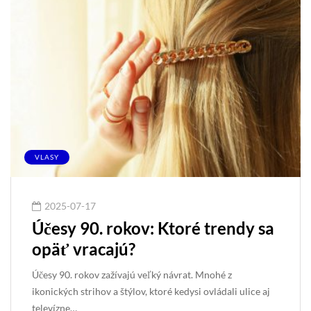
VLASY
2025-07-17
Účesy 90. rokov: Ktoré trendy sa
opäť vracajú?
Účesy 90. rokov zažívajú veľký návrat. Mnohé z
ikonických strihov a štýlov, ktoré kedysi ovládali ulice aj
televízne…