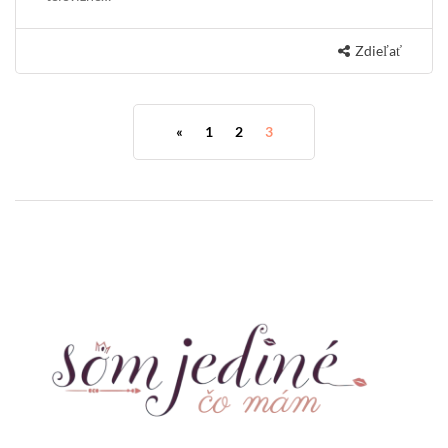
Zdieľať
«
1
2
3