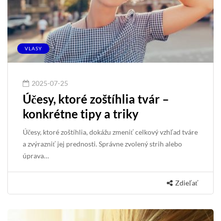
VLASY
2025-07-25
Účesy, ktoré zoštíhlia tvár –
konkrétne tipy a triky
Účesy, ktoré zoštíhlia, dokážu zmeniť celkový vzhľad tváre
a zvýrazniť jej prednosti. Správne zvolený strih alebo
úprava…
Zdieľať