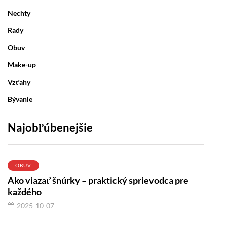
Nechty
Rady
Obuv
Make-up
Vzťahy
Bývanie
Najobľúbenejšie
OBUV
Ako viazať šnúrky – praktický sprievodca pre
každého
2025-10-07