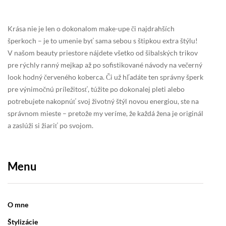
Krása nie je len o dokonalom make-upe či najdrahších
šperkoch – je to umenie byť sama sebou s štipkou extra štýlu!
V našom beauty priestore nájdete všetko od šibalských trikov
pre rýchly ranný mejkap až po sofistikované návody na večerný
look hodný červeného koberca. Či už hľadáte ten správny šperk
pre výnimočnú príležitosť, túžite po dokonalej pleti alebo
potrebujete nakopnúť svoj životný štýl novou energiou, ste na
správnom mieste – pretože my veríme, že každá žena je originál
a zaslúži si žiariť po svojom.
Menu
O mne
Štylizácie