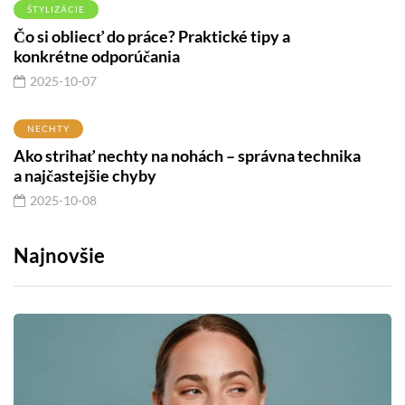
ŠTYLIZÁCIE
Čo si obliecť do práce? Praktické tipy a
konkrétne odporúčania
2025-10-07
NECHTY
Ako strihať nechty na nohách – správna technika
a najčastejšie chyby
2025-10-08
Najnovšie